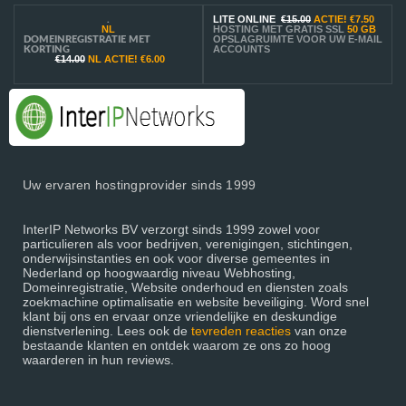
LITE ONLINE
€15.00
ACTIE!
€7.50
.
NL
HOSTING MET GRATIS SSL
50 GB
OPSLAGRUIMTE VOOR UW E-MAIL
DOMEINREGISTRATIE MET
ACCOUNTS
KORTING
€14.00
NL ACTIE!
€6.00
Uw ervaren hostingprovider sinds 1999
InterIP Networks BV verzorgt sinds 1999 zowel voor
particulieren als voor bedrijven, verenigingen, stichtingen,
onderwijsinstanties en ook voor diverse gemeentes in
Nederland op hoogwaardig niveau Webhosting,
Domeinregistratie, Website onderhoud en diensten zoals
zoekmachine optimalisatie en website beveiliging. Word snel
klant bij ons en ervaar onze vriendelijke en deskundige
dienstverlening. Lees ook de
tevreden reacties
van onze
bestaande klanten en ontdek waarom ze ons zo hoog
waarderen in hun reviews.